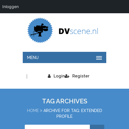
Inloggen
MENU
|
Login
Register
TAG ARCHIVES
HOME
ARCHIVE FOR TAG: EXTENDED
PROFILE