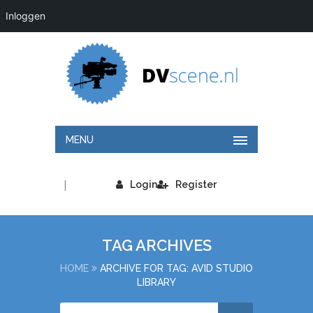
Inloggen
MENU
|
Login
Register
TAG ARCHIVES
HOME
ARCHIVE FOR TAG: AVID STUDIO
LIBRARY