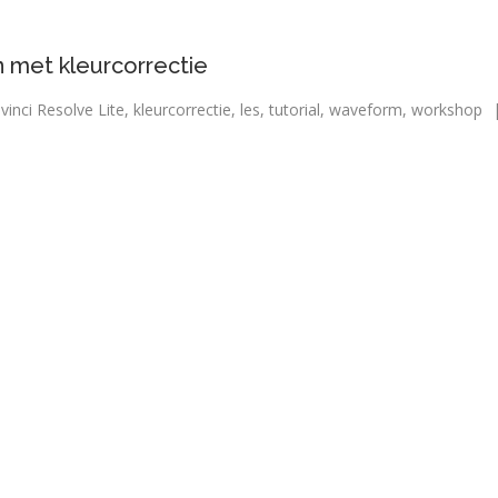
n met kleurcorrectie
vinci Resolve Lite
,
kleurcorrectie
,
les
,
tutorial
,
waveform
,
workshop