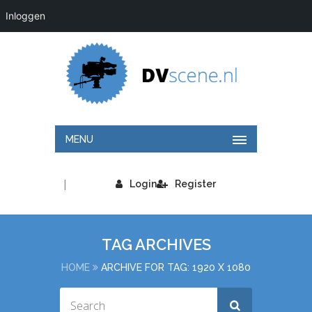
Inloggen
MENU
|
Login
Register
TAG ARCHIVES
HOME
ARCHIVE FOR TAG: 1920 X 1080