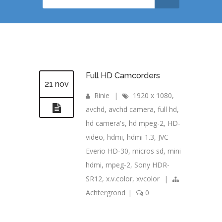
Full HD Camcorders
21 nov
Rinie
|
1920 x 1080
,
avchd
,
avchd camera
,
full hd
,
hd camera's
,
hd mpeg-2
,
HD-
video
,
hdmi
,
hdmi 1.3
,
JVC
Everio HD-30
,
micros sd
,
mini
hdmi
,
mpeg-2
,
Sony HDR-
SR12
,
x.v.color
,
xvcolor
|
Achtergrond
|
0