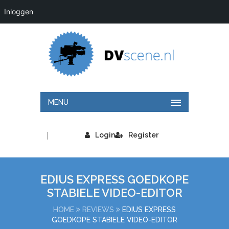
Inloggen
MENU
|
Login
Register
EDIUS EXPRESS GOEDKOPE
STABIELE VIDEO-EDITOR
HOME
REVIEWS
EDIUS EXPRESS
GOEDKOPE STABIELE VIDEO-EDITOR