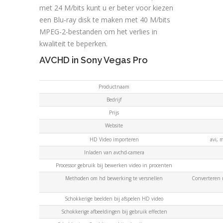
met 24 M/bits kunt u er beter voor kiezen
een Blu-ray disk te maken met 40 M/bits
MPEG-2-bestanden om het verlies in
kwaliteit te beperken.
AVCHD in Sony Vegas Pro
Productnaam
Bedrijf
Prijs
Website
HD Video importeren
avi, 
Inladen van avchd-camera
Processor gebruik bij bewerken video in procenten
Methoden om hd bewerking te versnellen
Converteren 
Schokkerige beelden bij afspelen HD video
Schokkerige afbeeldingen bij gebruik effecten