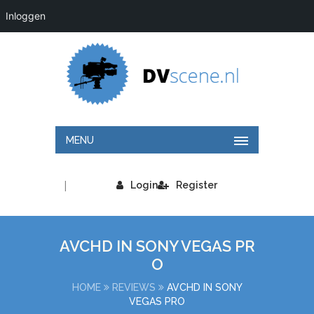
Inloggen
MENU
|
Login
Register
AVCHD IN SONY VEGAS PR
O
HOME
REVIEWS
AVCHD IN SONY
VEGAS PRO