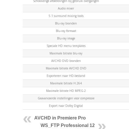
Schokkerige afbeeldingen bij gebruik overgangen
Audio mixer
5.1 surround mixing tools
Blu-ray branden
Blu-ray formaat
Blu-ray image
Speciale HD menu templates
Maximale bitrate blu-ray
AVCHD DVD branden
Maximale bitrate AVCHD DVD
Exporteren naar HD-bestand
Maximale bitrate H.264
Maximale bitrate HD MPEG-2
Geavanceerde instellingen voor compressie
Export naar Dolby Digital
AVCHD in Premiere Pro
WS_FTP Professional 12