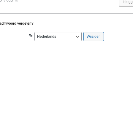
Onthoud mij
achtwoord vergeten?
Taal