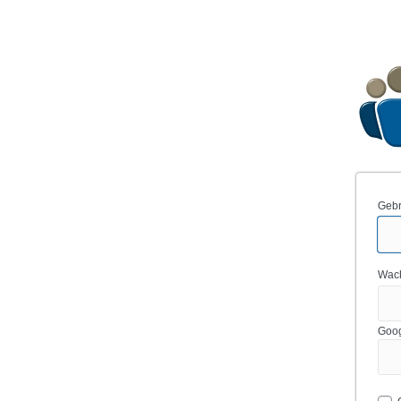
Gebr
Wac
Goog