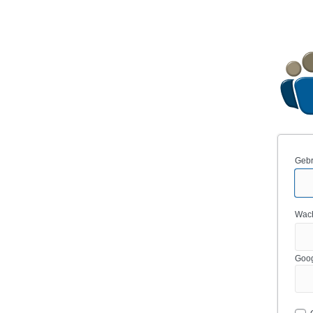
Gebr
Wac
Goog