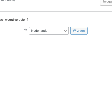
Onthoud mij
achtwoord vergeten?
Taal