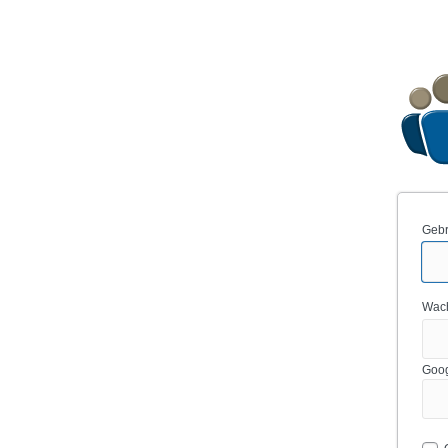
Gebr
Wac
Goog