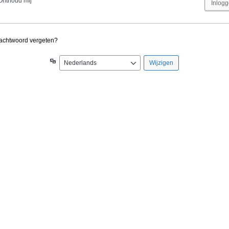
Onthoud mij
achtwoord vergeten?
Taal