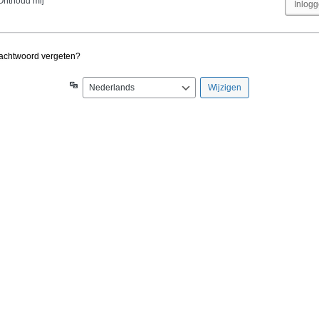
Onthoud mij
achtwoord vergeten?
Taal