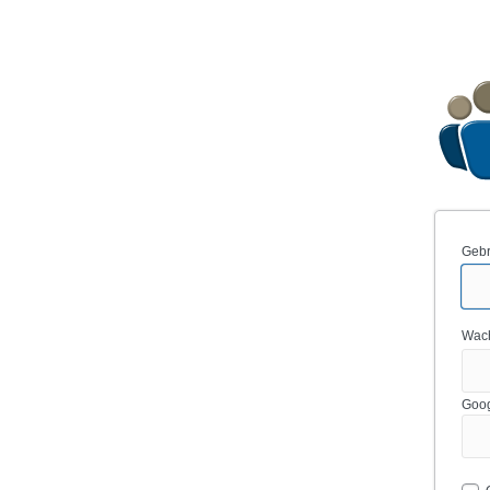
Gebr
Wac
Goog