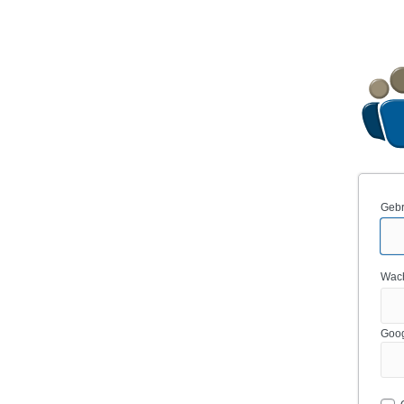
Gebr
Wac
Goog