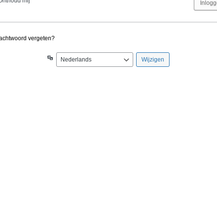
Onthoud mij
achtwoord vergeten?
Taal