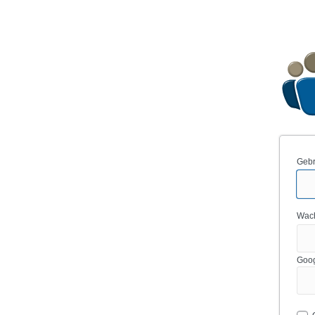
Gebr
Wac
Goog